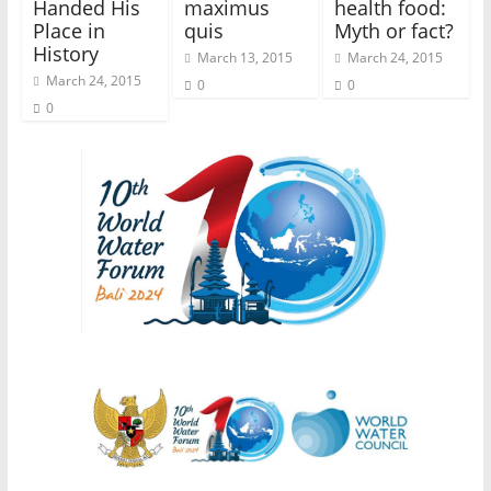
Handed His
maximus
health food:
Place in
quis
Myth or fact?
History
March 13, 2015
March 24, 2015
March 24, 2015
0
0
0