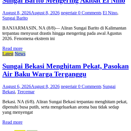
Sungai Barito Mengering Akibat El Nino
August 8, 2026
August 8, 2026
negeriair
0 Comments
El Nino
,
Sungai Barito
BANJARMASIN, NA (8/8)— Aliran Sungai Barito di Kalimantan
terpantau menyusut drastis hingga mengering pada awal Agustus
2026. Fenomena ekstrem ini
Read more
Latest
News
Sungai Bekasi Menghitam Pekat, Pasokan
Air Baku Warga Terganggu
August 6, 2026
August 8, 2026
negeriair
0 Comments
Sungai
Bekasi
,
Tercemar
Bekasi. NA (6/8). Aliran Sungai Bekasi terpantau menghitam pekat,
dipenuhi busa putih, serta mengeluarkan aroma bau tidak sedap
yang menyengat
Read more