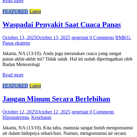
Read more
FEATURED
Latest
Waspadai Penyakit Saat Cuaca Panas
October 13, 2025
October 13, 2025
negeriair
0 Comments
BMKG
,
Panas ekstrem
Jakarta, NA (13/10). Anda juga merasakan cuaca yang sangat
panas akhir-akhir ini? Tidak salah. Hal ini sudah diperingatkan oleh
Badan Meteorologi
Read more
FEATURED
Latest
Jangan Minum Secara Berlebihan
October 12, 2025
October 12, 2025
negeriair
0 Comments
Hiponatremia
,
Kesehatan
Jakarta, NA (13/10). Kita tahu, manusia sangat butuh mengonsumsi
air dalam hidupnya sehari-hari. Namun, mengonsumsi air secara