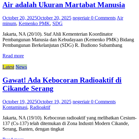
Air adalah Ukuran Martabat Manusia
October 20, 2025
October 20, 2025
negeriair
0 Comments
Air
minum
,
Kemenko PMK
,
SDG
Jakarta, NA (20/10). Staf Ahli Kementerian Koordinator
Pembangunan Manusia dan Kebudayaan (Kemenko PMK) Bidang
Pembangunan Berkelanjutan (SDG) R. Budiono Subambang
Read more
Latest
News
Gawat! Ada Kebocoran Radioaktif di
Cikande Serang
October 19, 2025
October 19, 2025
negeriair
0 Comments
Kontaminasi
,
Radioaktif
Jakarta, NA (19/10). Kebocoran radioaktif yang melibatkan Cesium-
137 (Cs-137) telah ditemukan di Zona Industri Modern Cikande,
Serang, Banten, dengan tingkat