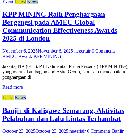
Event
Latest
News
KPP MINING Raih Penghargaan
Bergengsi pada AMEC Global
Communication Effectiveness Awards
2025 di London
November 6, 2025
November 6, 2025
negeriair
0 Comments
AMEC
,
Award
,
KPP MINING
Jakarta, NA (6/11). PT Kalimantan Prima Persada (KPP MINING),
yang merupakan bagian dari Astra Group, baru saja mendapatkan
penghargaan di
Read more
Latest
News
Banjir di Kaligawe Semarang, Aktivitas
Pelabuhan dan Lalu Lintas Terhambat
October 23, 2025
October 23, 2025
negeriair
0 Comments
Banjir