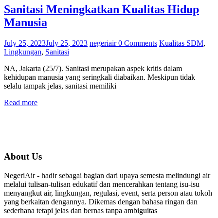
Sanitasi Meningkatkan Kualitas Hidup
Manusia
July 25, 2023
July 25, 2023
negeriair
0 Comments
Kualitas SDM
,
Lingkungan
,
Sanitasi
NA, Jakarta (25/7). Sanitasi merupakan aspek kritis dalam
kehidupan manusia yang seringkali diabaikan. Meskipun tidak
selalu tampak jelas, sanitasi memiliki
Read more
About Us
NegeriAir - hadir sebagai bagian dari upaya semesta melindungi air
melalui tulisan-tulisan edukatif dan mencerahkan tentang isu-isu
menyangkut air, lingkungan, regulasi, event, serta person atau tokoh
yang berkaitan dengannya. Dikemas dengan bahasa ringan dan
sederhana tetapi jelas dan bernas tanpa ambiguitas