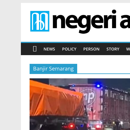
Skip
to
content
Negeri
Air
NEWS
POLICY
PERSON
STORY
W
Portal
Informasi
Banjir Semarang
Dunia
Air