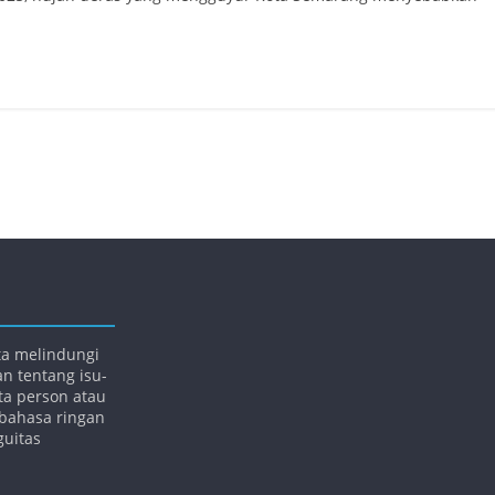
ta melindungi
an tentang isu-
rta person atau
bahasa ringan
guitas