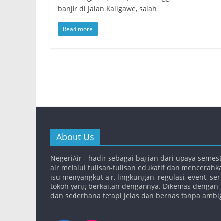
banjir di Jalan Kaligawe, salah
Read more
About Us
NegeriAir - hadir sebagai bagian dari upaya semes
air melalui tulisan-tulisan edukatif dan mencerahk
isu menyangkut air, lingkungan, regulasi, event, se
tokoh yang berkaitan dengannya. Dikemas dengan 
dan sederhana tetapi jelas dan bernas tanpa ambi