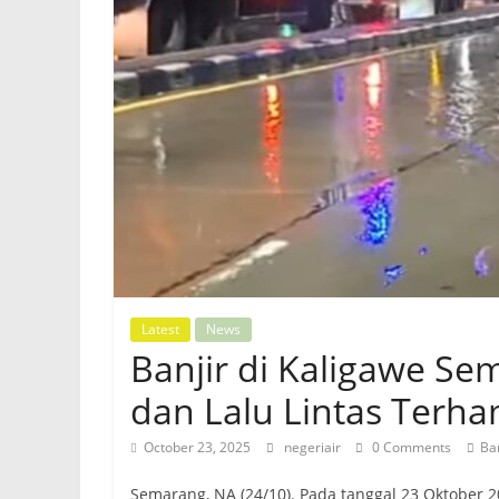
Latest
News
Banjir di Kaligawe Se
dan Lalu Lintas Terh
October 23, 2025
negeriair
0 Comments
Ba
Semarang, NA (24/10). Pada tanggal 23 Oktober