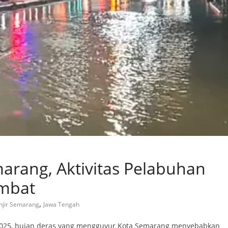
marang, Aktivitas Pelabuhan
ambat
,
njir Semarang
Jawa Tengah
 2025, hujan deras yang mengguyur Kota Semarang menyebabkan