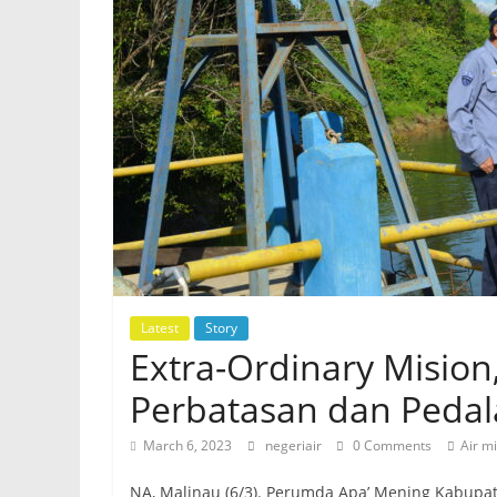
Latest
Story
Extra-Ordinary Mision
Perbatasan dan Peda
March 6, 2023
negeriair
0 Comments
Air m
NA, Malinau (6/3). Perumda Apa’ Mening Kabupa