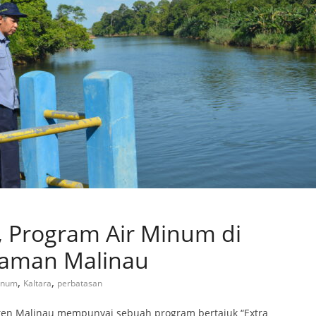
, Program Air Minum di
laman Malinau
,
,
inum
Kaltara
perbatasan
ten Malinau mempunyai sebuah program bertajuk “Extra