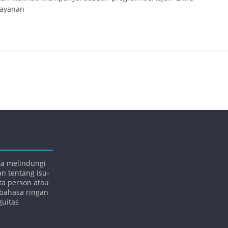
layanan
ta melindungi
an tentang isu-
rta person atau
bahasa ringan
guitas