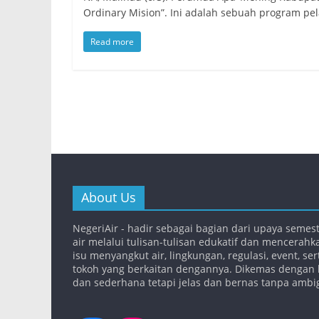
Ordinary Mision”. Ini adalah sebuah program pe
Read more
About Us
NegeriAir - hadir sebagai bagian dari upaya semes
air melalui tulisan-tulisan edukatif dan mencerahk
isu menyangkut air, lingkungan, regulasi, event, se
tokoh yang berkaitan dengannya. Dikemas dengan 
dan sederhana tetapi jelas dan bernas tanpa ambi