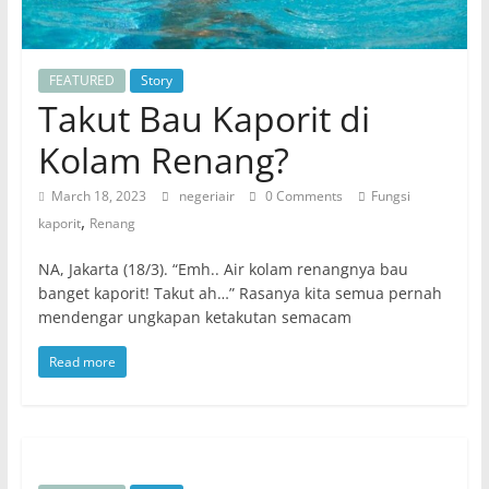
FEATURED
Story
Takut Bau Kaporit di
Kolam Renang?
March 18, 2023
negeriair
0 Comments
Fungsi
,
kaporit
Renang
NA, Jakarta (18/3). “Emh.. Air kolam renangnya bau
banget kaporit! Takut ah…” Rasanya kita semua pernah
mendengar ungkapan ketakutan semacam
Read more