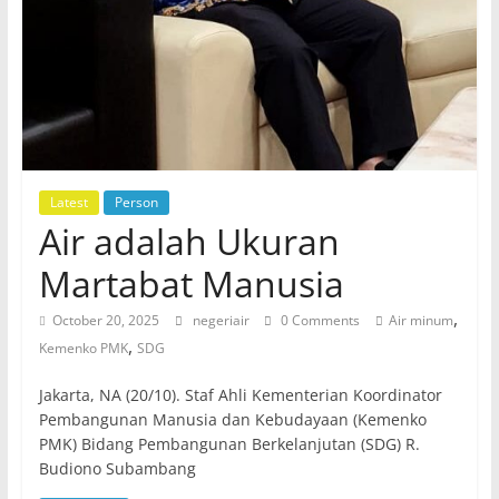
Latest
Person
Air adalah Ukuran
Martabat Manusia
,
October 20, 2025
negeriair
0 Comments
Air minum
,
Kemenko PMK
SDG
Jakarta, NA (20/10). Staf Ahli Kementerian Koordinator
Pembangunan Manusia dan Kebudayaan (Kemenko
PMK) Bidang Pembangunan Berkelanjutan (SDG) R.
Budiono Subambang