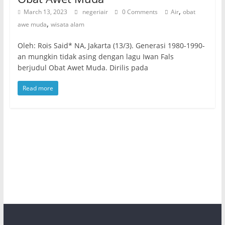
,
March 13, 2023
negeriair
0 Comments
Air
obat
,
awe muda
wisata alam
Oleh: Rois Said* NA, Jakarta (13/3). Generasi 1980-1990-
an mungkin tidak asing dengan lagu Iwan Fals
berjudul Obat Awet Muda. Dirilis pada
Read more