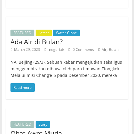
FEATURED
Latest
Water Globe
Ada Air di Bulan?
,
March 29, 2023
negeriair
0 Comments
Air
Bulan
NA, Beijing (29/3). Sebuah kabar mengejutkan sekaligus
menggembirakan dibawa oleh para ilmuwan Tiongkok.
Melalui misi Chang’e-5 pada Desember 2020, mereka
Read more
FEATURED
Story
Obat Awet Muda