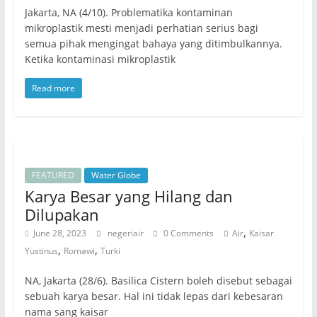
Jakarta, NA (4/10). Problematika kontaminan
mikroplastik mesti menjadi perhatian serius bagi
semua pihak mengingat bahaya yang ditimbulkannya.
Ketika kontaminasi mikroplastik
Read more
FEATURED
Water Globe
Karya Besar yang Hilang dan
Dilupakan
,
June 28, 2023
negeriair
0 Comments
Air
Kaisar
,
,
Yustinus
Romawi
Turki
NA, Jakarta (28/6). Basilica Cistern boleh disebut sebagai
sebuah karya besar. Hal ini tidak lepas dari kebesaran
nama sang kaisar