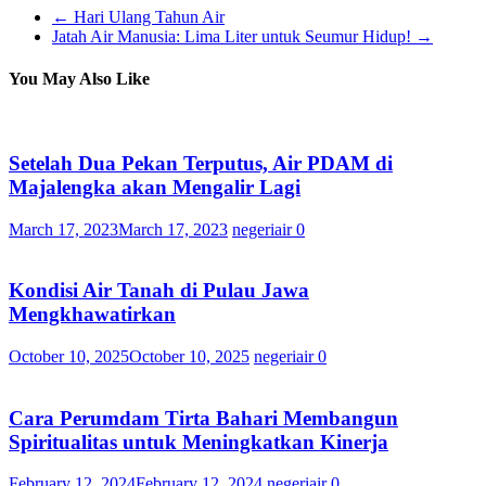
←
Hari Ulang Tahun Air
Jatah Air Manusia: Lima Liter untuk Seumur Hidup!
→
You May Also Like
Setelah Dua Pekan Terputus, Air PDAM di
Majalengka akan Mengalir Lagi
March 17, 2023
March 17, 2023
negeriair
0
Kondisi Air Tanah di Pulau Jawa
Mengkhawatirkan
October 10, 2025
October 10, 2025
negeriair
0
Cara Perumdam Tirta Bahari Membangun
Spiritualitas untuk Meningkatkan Kinerja
February 12, 2024
February 12, 2024
negeriair
0