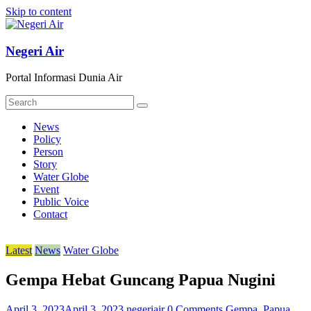
Skip to content
Negeri Air
Portal Informasi Dunia Air
News
Policy
Person
Story
Water Globe
Event
Public Voice
Contact
Latest
News
Water Globe
Gempa Hebat Guncang Papua Nugini
April 3, 2023
April 3, 2023
negeriair
0 Comments
Gempa
,
Papua